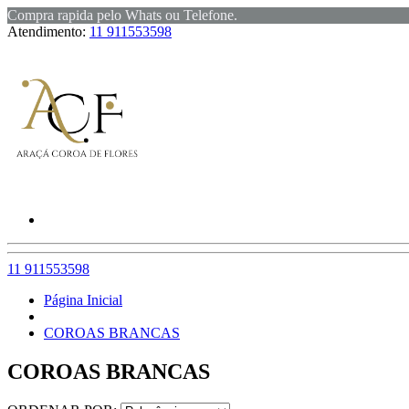
Compra rapida pelo Whats ou Telefone.
Atendimento:
11 911553598
11 911553598
Página Inicial
COROAS BRANCAS
COROAS BRANCAS