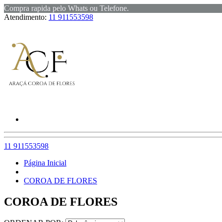
Compra rapida pelo Whats ou Telefone.
Atendimento:
11 911553598
11 911553598
Página Inicial
COROA DE FLORES
COROA DE FLORES