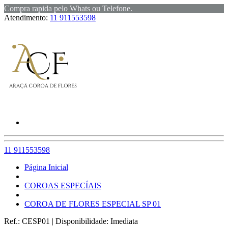
Compra rapida pelo Whats ou Telefone.
Atendimento:
11 911553598
11 911553598
Página Inicial
COROAS ESPECÍAIS
COROA DE FLORES ESPECIAL SP 01
Ref.:
CESP01
|
Disponibilidade:
Imediata