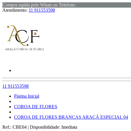
Compra rapida pelo Whats ou Telefone.
Atendimento:
11 911553598
11 911553598
Página Inicial
COROA DE FLORES
COROA DE FLORES BRANCAS ARAÇÁ ESPECIAL 04
Ref.:
CBE04
|
Disponibilidade:
Imediata