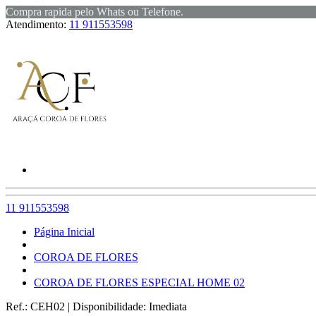
Compra rapida pelo Whats ou Telefone.
Atendimento:
11 911553598
11 911553598
Página Inicial
COROA DE FLORES
COROA DE FLORES ESPECIAL HOME 02
Ref.:
CEH02
|
Disponibilidade:
Imediata