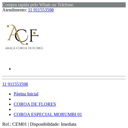
Compra rapida pelo Whats ou Telefone.
Atendimento:
11 911553598
11 911553598
Página Inicial
COROA DE FLORES
COROA ESPECIAL MORUMBI 01
Ref.:
CEM01
|
Disponibilidade:
Imediata