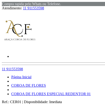
Compra rapida pelo Whats ou Telefone.
Atendimento:
11 911553598
11 911553598
Página Inicial
COROA DE FLORES
COROA DE FLORES ESPECIAL REDENTOR 01
Ref.:
CER01
|
Disponibilidade:
Imediata